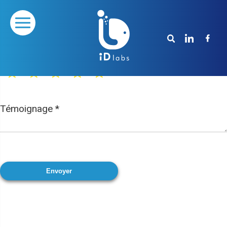
Nom / Prénom
*
Témoignage
*